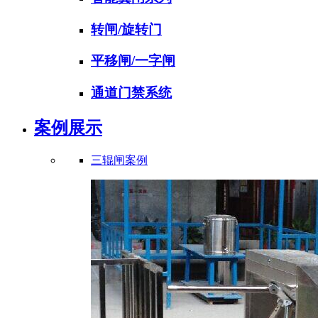
转闸/旋转门
平移闸/一字闸
通道门禁系统
案例展示
三辊闸案例